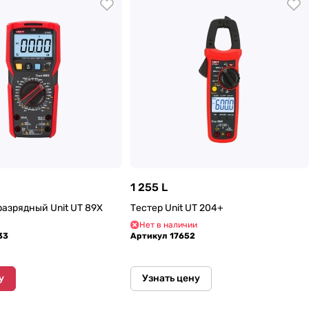
1 255 L
разрядный Unit UT 89X
Тестер Unit UT 204+
Нет в наличии
33
Артикул
17652
у
Узнать цену