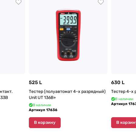
525 L
630 L
нтакт.
Тестер (полуавтомат 4-х разрядный)
Тестер 4-х 
133B
Unit UT 136B+
В наличии
Артикул
176
В наличии
Артикул
17636
В корзину
В корзин