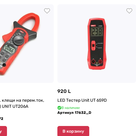
920 L
к. клещи на перем.ток,
LED Тестер Unit UT 659D
) UNIT UT206A
В наличии
Артикул
17632_D
72
у
В корзину