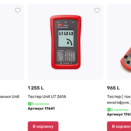
1 255 L
965 L
Тестер Unit UT 261А
Тестер ( то
многофунк.
В наличии
Артикул
17641
В наличии
Артикул
176
В корзину
В корзин