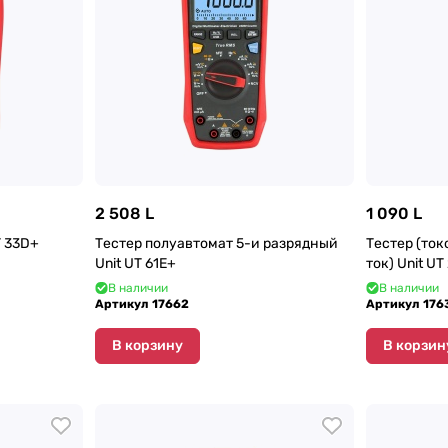
2 508 L
1 090 L
T 33D+
Тестер полуавтомат 5-и разрядный
Тестер (то
Unit UT 61E+
ток) Unit UT
В наличии
В наличии
Артикул
17662
Артикул
176
В корзину
В корзин