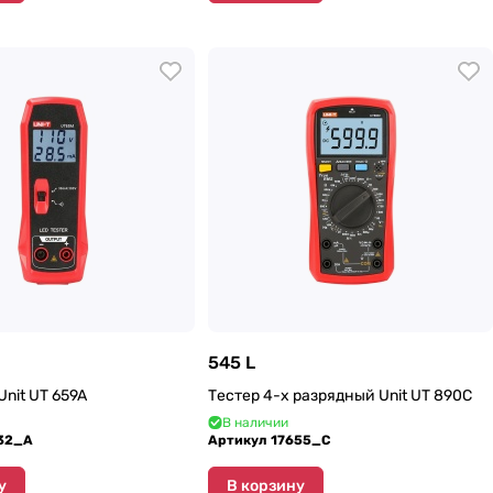
545 L
Unit UT 659A
Тестер 4-х разрядный Unit UT 890C
В наличии
32_A
Артикул
17655_C
у
В корзину