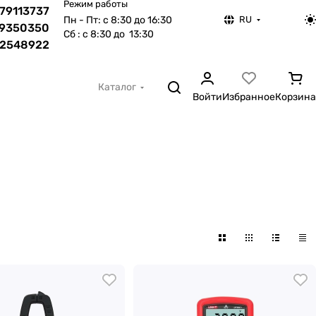
Режим работы
 79113737
Пн - Пт: с 8:30 до 16:30
RU
79350350
Сб : с 8:30 до 13:30
22548922
Каталог
Войти
Избранное
Корзина