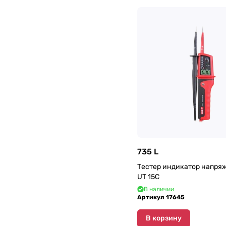
735 L
Тестер индикатор напряжения Unit
UT 15C
В наличии
Артикул
17645
В корзину