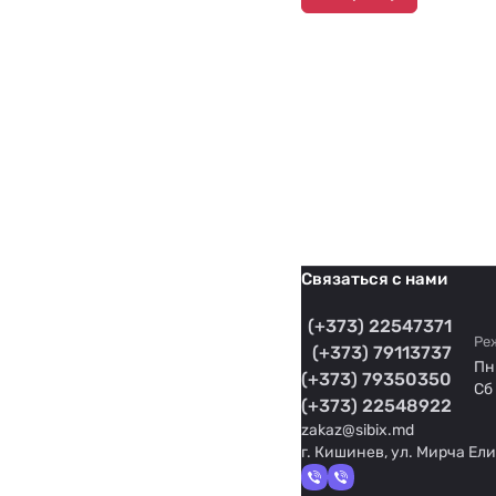
Связаться с нами
(+373) 22547371
Ре
(+373) 79113737
Пн 
(+373) 79350350
Сб 
(+373) 22548922
zakaz@sibix.md
г. Кишинев, ул. Мирча Ели