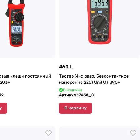
460 L
ковые клещи постоянный
Тестер (4-х разр. Безконтактное
 203+
измерение 220) Unit UT 39С+
В наличии
39
Артикул
17658_C
у
В корзину