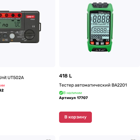
418 L
Unit UT502А
Тестер автоматический BA2201
чии
42
В наличии
Артикул
17707
В корзину