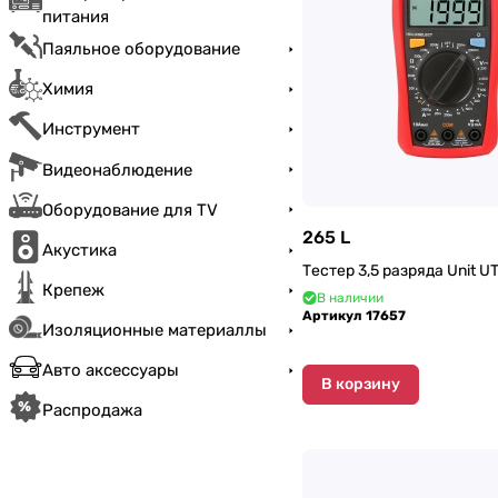
питания
Паяльное оборудование
Химия
Инструмент
Видеонаблюдение
Оборудование для TV
265 L
Акустика
Тестер 3,5 разряда Unit U
Крепеж
В наличии
Артикул
17657
Изоляционные материаллы
Авто аксессуары
В корзину
Распродажа