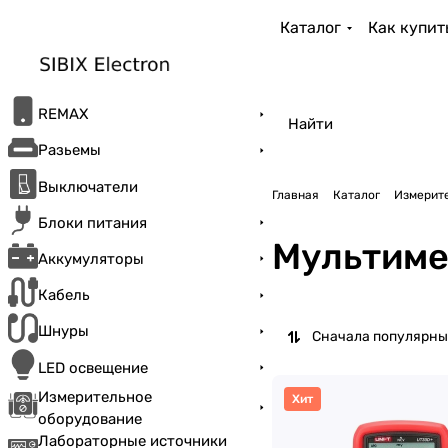
Каталог
Как купит
REMAX
Разьемы
Выключатели
Главная
Каталог
Измерит
Блоки питания
Мультим
Аккумуляторы
Кабель
Шнуры
Сначала популярны
LED освещение
Измерительное
Хит
оборудование
Лабораторные источники