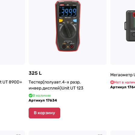
325 L
Мегаометр 
it UT 890D+
Тестер(полуавт.4-х разр,
Нет в нали
Артикул
176
инвер.дисплей)Unit UT 123
В наличии
Артикул
17634
В корзину