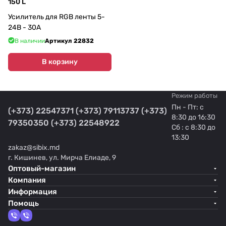
150 L
Усилитель для RGB ленты 5-
24В - 30А
В наличии
Артикул
22832
В корзину
Режим работы
Пн - Пт: с
(+373) 22547371
(+373) 79113737
(+373)
8:30 до 16:30
79350350
(+373) 22548922
Сб : с 8:30 до
13:30
zakaz@sibix.md
г. Кишинев, ул. Мирча Елиаде, 9
Оптовый-магазин
Компания
Информация
Помощь