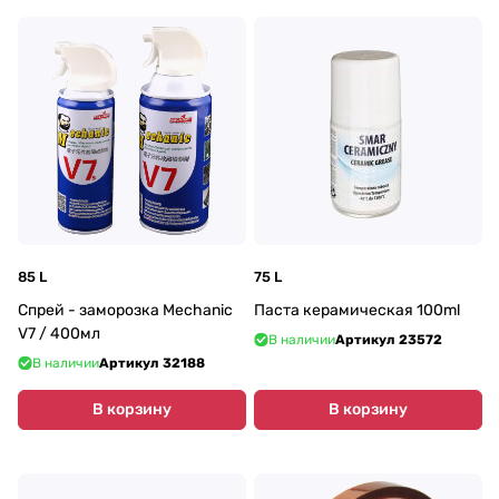
85 L
75 L
Спрей - заморозка Mechanic
Паста керамическая 100ml
V7 / 400мл
В наличии
Артикул
23572
В наличии
Артикул
32188
В корзину
В корзину