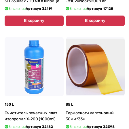
SD 360Max / 10 мл в шприце
-8102viscoz5200 1 кг
В наличии
Артикул
32119
В наличии
Артикул
17125
В корзину
В корзину
150 L
85 L
Очиститель печатных плат
Термоскотч каптоновый
изопропил X-200 (1000ml)
30мм*33м
В наличии
Артикул
32182
В наличии
Артикул
32398