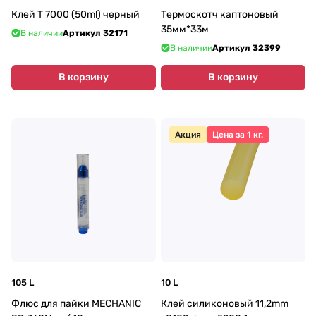
Клей T 7000 (50ml) черный
Термоскотч каптоновый
35мм*33м
В наличии
Артикул
32171
В наличии
Артикул
32399
В корзину
В корзину
Акция
Цена за 1 кг.
105 L
10 L
Флюс для пайки MECHANIC
Клей силиконовый 11,2mm