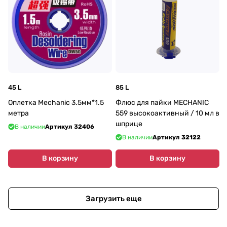
45 L
85 L
Оплетка Mechanic 3.5мм*1.5
Флюс для пайки MECHANIC
метра
559 высокоактивный / 10 мл в
шприце
В наличии
Артикул
32406
В наличии
Артикул
32122
В корзину
В корзину
Загрузить еще