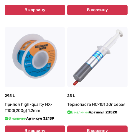
В корзину
В корзину
295 L
25 L
Припой high-quality HX-
Термопаста HC-151 30г серая
T100(200g) 1,2mm
В наличии
Артикул
23520
В наличии
Артикул
32139
В корзину
В корзину