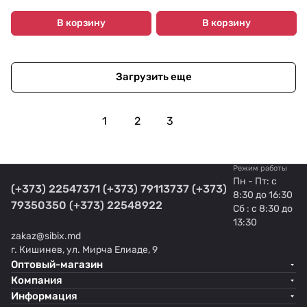
В корзину
В корзину
Загрузить еще
1
2
3
Режим работы
Пн - Пт: с
(+373) 22547371
(+373) 79113737
(+373)
8:30 до 16:30
79350350
(+373) 22548922
Сб : с 8:30 до
13:30
zakaz@sibix.md
г. Кишинев, ул. Мирча Елиаде, 9
Оптовый-магазин
Компания
Информация