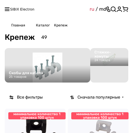
ru
/
md
Главная
Каталог
Крепеж
Крепеж
49
Стяжки-
хомуты
24 товара
Скобы для кабеля
25 товаров
Все фильтры
Сначала популярные
минимальное количество 1
минимальное количество 1
упаковка 100 штук
упаковка 100 штук